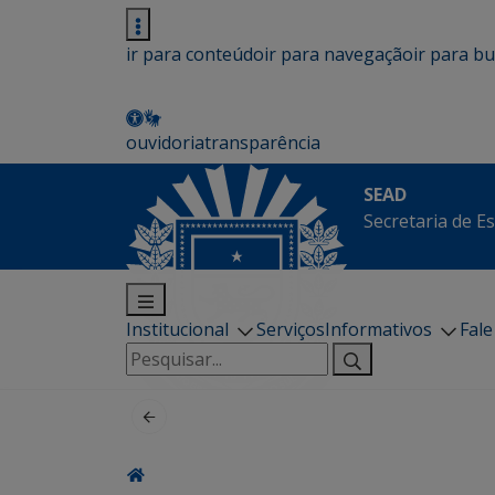
ir para conteúdo
ir para navegação
ir para b
ouvidoria
transparência
SEAD
Secretaria de E
Institucional
Serviços
Informativos
Fal
Pesquisar
por: