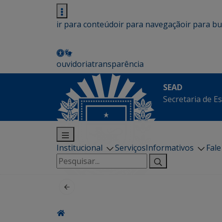
ir para conteúdo
ir para navegação
ir para b
ouvidoria
transparência
SEAD
Secretaria de E
Institucional
Serviços
Informativos
Fal
Pesquisar
por: