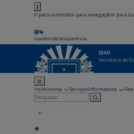
ir para conteúdo
ir para navegação
ir para b
ouvidoria
transparência
SEAD
Secretaria de E
Institucional
Serviços
Informativos
Fal
Pesquisar
por: