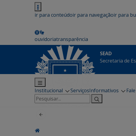
ir para conteúdo
ir para navegação
ir para b
ouvidoria
transparência
SEAD
Secretaria de E
Institucional
Serviços
Informativos
Fal
Pesquisar
por: