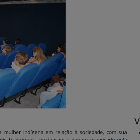
V
mulher indígena em relação à sociedade, com sua
éis tradicionais, nortearam o debate provocado pela