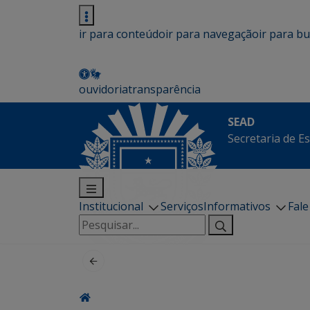
ir para conteúdo
ir para navegação
ir para b
ouvidoria
transparência
SEAD
Secretaria de E
Institucional
Serviços
Informativos
Fal
Pesquisar
por: