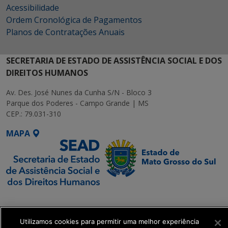
Acessibilidade
Ordem Cronológica de Pagamentos
Planos de Contratações Anuais
SECRETARIA DE ESTADO DE ASSISTÊNCIA SOCIAL E DOS
DIREITOS HUMANOS
Av. Des. José Nunes da Cunha S/N - Bloco 3
Parque dos Poderes - Campo Grande | MS
CEP.: 79.031-310
MAPA
SETDIG | Secretaria-
Executiva de
Transformação Digital
Utilizamos cookies para permitir uma melhor experiência