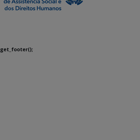
SETDIG | Secretaria-
Executiva de
Transformação Digital
get_footer();