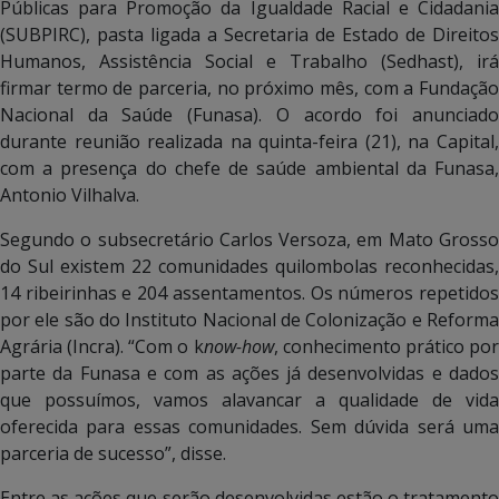
Públicas para Promoção da Igualdade Racial e Cidadania
(SUBPIRC), pasta ligada a Secretaria de Estado de Direitos
Humanos, Assistência Social e Trabalho (Sedhast), irá
firmar termo de parceria, no próximo mês, com a Fundação
Nacional da Saúde (Funasa). O acordo foi anunciado
durante reunião realizada na quinta-feira (21), na Capital,
com a presença do chefe de saúde ambiental da Funasa,
Antonio Vilhalva.
Segundo o subsecretário Carlos Versoza, em Mato Grosso
do Sul existem 22 comunidades quilombolas reconhecidas,
14 ribeirinhas e 204 assentamentos. Os números repetidos
por ele são do Instituto Nacional de Colonização e Reforma
Agrária (Incra). “Com o k
now-how
, conhecimento prático po
parte da Funasa e com as ações já desenvolvidas e dados
que possuímos, vamos alavancar a qualidade de vida
oferecida para essas comunidades. Sem dúvida será uma
parceria de sucesso”, disse.
Entre as ações que serão desenvolvidas estão o tratamento