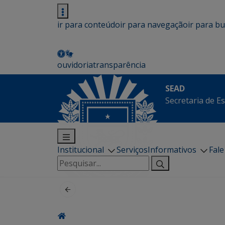
ir para conteúdo
ir para navegação
ir para b
ouvidoria
transparência
SEAD
Secretaria de E
Institucional
Serviços
Informativos
Fal
Pesquisar
por: