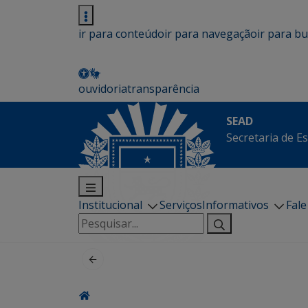
ir para conteúdo
ir para navegação
ir para b
ouvidoria
transparência
SEAD
Secretaria de E
Institucional
Serviços
Informativos
Fal
Pesquisar
por: