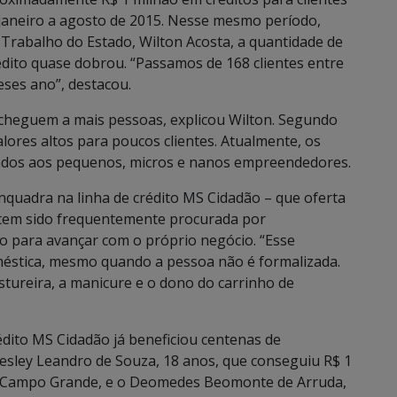
 janeiro a agosto de 2015. Nesse mesmo período,
Trabalho do Estado, Wilton Acosta, a quantidade de
édito quase dobrou. “Passamos de 168 clientes entre
eses ano”, destacou.
 cheguem a mais pessoas, explicou Wilton. Segundo
alores altos para poucos clientes. Atualmente, os
ados aos pequenos, micros e nanos empreendedores.
nquadra na linha de crédito MS Cidadão – que oferta
 e tem sido frequentemente procurada por
 para avançar com o próprio negócio. “Esse
éstica, mesmo quando a pessoa não é formalizada.
stureira, a manicure e o dono do carrinho de
édito MS Cidadão já beneficiou centenas de
esley Leandro de Souza, 18 anos, que conseguiu R$ 1
m Campo Grande, e o Deomedes Beomonte de Arruda,