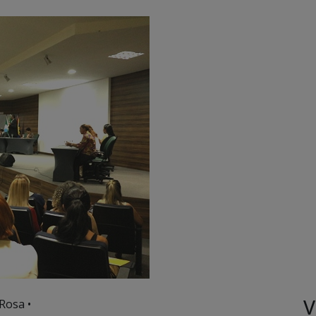
V
Rosa •