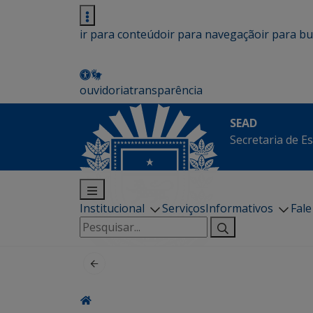
ir para conteúdo
ir para navegação
ir para b
ouvidoria
transparência
SEAD
Secretaria de E
Institucional
Serviços
Informativos
Fal
Pesquisar
por: