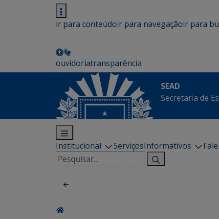
ir para conteúdo
ir para navegação
ir para b
ouvidoria
transparência
SEAD
Secretaria de E
Institucional
Serviços
Informativos
Fal
Pesquisar
por: