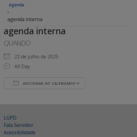
Agenda
agenda interna
agenda interna
QUANDO
22 de julho de 2025
All Day
ADICIONAR AO CALENDÁRIO
Baixar ICS
Google Agenda
iCalendar
Office 365
Outlook Live
LGPD
Fala Servidor
Acessibilidade