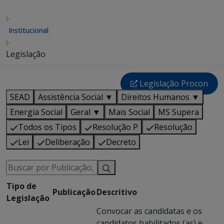
Institucional
Legislação
Legislação Procon
SEAD
Assistência Social ▼
Direitos Humanos ▼
Energia Social
Geral ▼
Mais Social
MS Supera
Todos os Tipos
Resolução P
Resolução
Lei
Deliberação
Decreto
Tipo de
Publicação
Descritivo
Legislação
Convocar as candidatas e os
candidatos habilitados (as) e