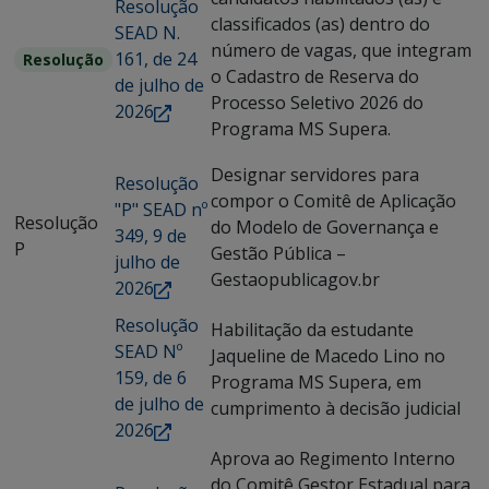
Resolução
classificados (as) dentro do
SEAD N.
número de vagas, que integram
161, de 24
Resolução
o Cadastro de Reserva do
de julho de
Processo Seletivo 2026 do
2026
Programa MS Supera.
Designar servidores para
Resolução
compor o Comitê de Aplicação
"P" SEAD nº
Resolução
do Modelo de Governança e
349, 9 de
P
Gestão Pública –
julho de
Gestaopublicagov.br
2026
Resolução
Habilitação da estudante
SEAD Nº
Jaqueline de Macedo Lino no
159, de 6
Programa MS Supera, em
de julho de
cumprimento à decisão judicial
2026
Aprova ao Regimento Interno
do Comitê Gestor Estadual para