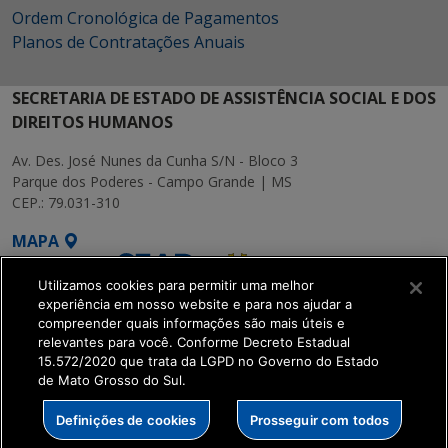
Ordem Cronológica de Pagamentos
Planos de Contratações Anuais
SECRETARIA DE ESTADO DE ASSISTÊNCIA SOCIAL E DOS
DIREITOS HUMANOS
Av. Des. José Nunes da Cunha S/N - Bloco 3
Parque dos Poderes - Campo Grande | MS
CEP.: 79.031-310
MAPA
Utilizamos cookies para permitir uma melhor
experiência em nosso website e para nos ajudar a
compreender quais informações são mais úteis e
relevantes para você. Conforme Decreto Estadual
15.572/2020 que trata da LGPD no Governo do Estado
SETDIG | Secretaria-
de Mato Grosso do Sul.
Executiva de
Transformação Digital
Definições de cookies
Prosseguir com todos