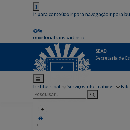
ir para conteúdo
ir para navegação
ir para b
ouvidoria
transparência
SEAD
Secretaria de E
Institucional
Serviços
Informativos
Fal
Pesquisar
por: