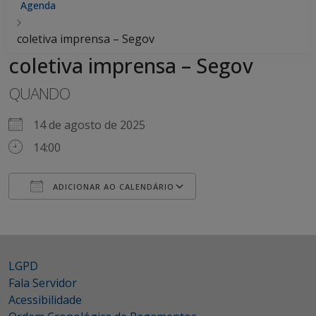
Agenda
coletiva imprensa – Segov
coletiva imprensa – Segov
QUANDO
14 de agosto de 2025
14:00
ADICIONAR AO CALENDÁRIO
Baixar ICS
Google Agenda
iCalendar
Office 365
Outlook Live
LGPD
Fala Servidor
Acessibilidade