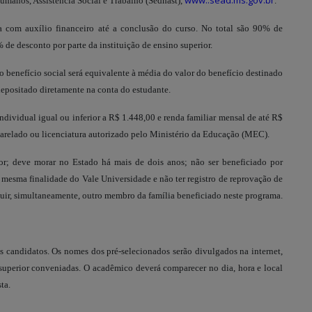
www..sead.ms.gov.br
 Humanos, Assistência Social e Trabalho (Sedhast),
.
da com auxílio financeiro até a conclusão do curso. No total são 90% de
e desconto por parte da instituição de ensino superior.
 benefício social será equivalente à média do valor do benefício destinado
 depositado diretamente na conta do estudante.
ividual igual ou inferior a R$ 1.448,00 e renda familiar mensal de até R$
harelado ou licenciatura autorizado pelo Ministério da Educação (MEC).
or; deve morar no Estado há mais de dois anos; não ser beneficiado por
 mesma finalidade do Vale Universidade e não ter registro de reprovação de
suir, simultaneamente, outro membro da família beneficiado neste programa.
 dos candidatos. Os nomes dos pré-selecionados serão divulgados na internet,
o superior conveniadas. O acadêmico deverá comparecer no dia, hora e local
ta.