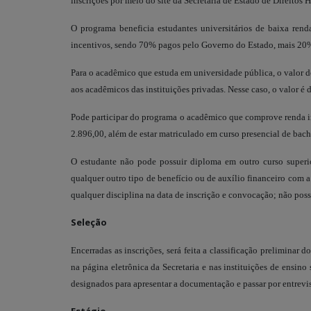
inscrições por meio do site da Secretaria de Estado de Direitos
O programa beneficia estudantes universitários de baixa ren
incentivos, sendo 70% pagos pelo Governo do Estado, mais 20% d
Para o acadêmico que estuda em universidade pública, o valor do
aos acadêmicos das instituições privadas. Nesse caso, o valor é
Pode participar do programa o acadêmico que comprove renda ind
2.896,00, além de estar matriculado em curso presencial de bac
O estudante não pode possuir diploma em outro curso superi
qualquer outro tipo de benefício ou de auxílio financeiro com a
qualquer disciplina na data de inscrição e convocação; não pos
Seleção
Encerradas as inscrições, será feita a classificação preliminar
na página eletrônica da Secretaria e nas instituições de ensin
designados para apresentar a documentação e passar por entrevis