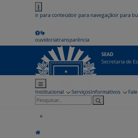
ir para conteúdo
ir para navegação
ir para b
ouvidoria
transparência
SEAD
Secretaria de E
Institucional
Serviços
Informativos
Fal
Pesquisar
por: