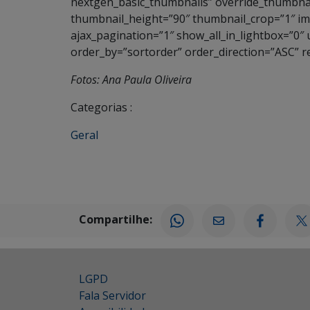
nextgen_basic_thumbnails” override_thumbnai
thumbnail_height=”90″ thumbnail_crop=”1″ 
ajax_pagination=”1″ show_all_in_lightbox=”0″
order_by=”sortorder” order_direction=”ASC” 
Fotos: Ana Paula Oliveira
Categorias :
Geral
Compartilhe:
LGPD
Fala Servidor