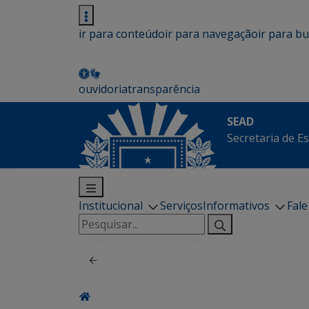
ir para conteúdo
ir para navegação
ir para b
ouvidoria
transparência
SEAD
Secretaria de E
Institucional
Serviços
Informativos
Fal
Pesquisar
por: