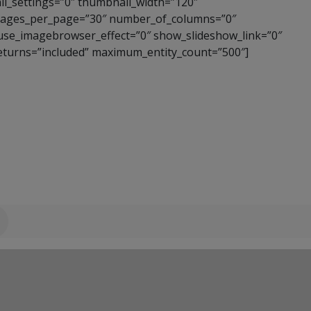
l_settings=”0″ thumbnail_width=”120″
images_per_page=”30″ number_of_columns=”0″
 use_imagebrowser_effect=”0″ show_slideshow_link=”0″
returns=”included” maximum_entity_count=”500″]