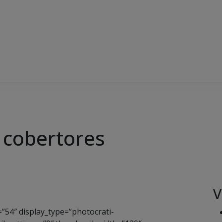
 cobertores
V
”54″ display_type=”photocrati-