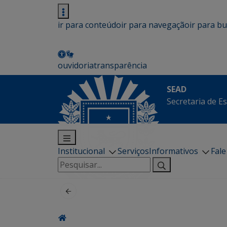
ir para conteúdo
ir para navegação
ir para b
ouvidoria
transparência
SEAD
Secretaria de E
Institucional
Serviços
Informativos
Fal
Pesquisar
por: