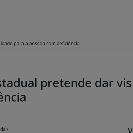
lidade para a pessoa com deficiência
tadual pretende dar vis
ência
V
da •