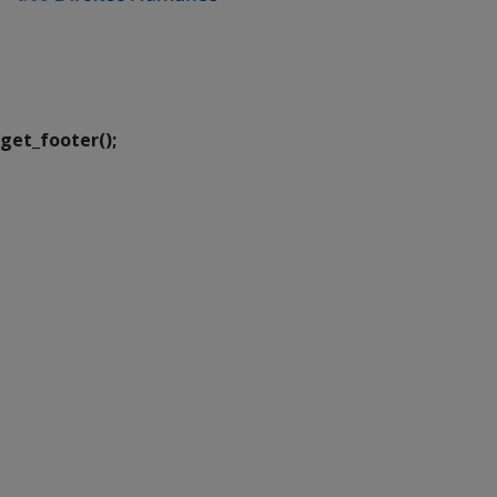
SETDIG | Secretaria-
Executiva de
Transformação Digital
get_footer();