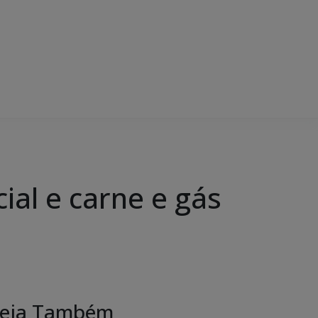
ial e carne e gás
s
eja Também