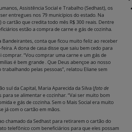
umanos, Assistência Social e Trabalho (Sedhast), os
ser entregues nos 79 municípios do estado. Na
7) o cartão que credita todo mês R$ 300 reais. Dentre
eficiários estão a compra de carne e gás de cozinha.
 Bandeirantes, conta que ficou muito feliz ao receber
-feira. A dona de casa disse que saiu bem cedo para
vai comprar. “Vou comprar uma carne e um gás de
amílias é bem grande . Que Deus abençoe ao nosso
o trabalhando pelas pessoas”, relatou Eliane sem
 sul da Capital, Maria Aparecida da Silva (
foto de
es para se alimentar e cozinhar. “Vai ser muito bom
ida e gás de cozinha. Sem o Mais Social era muito
sse já com o cartão em mãos.
 ao chamado da Sedhast para retirarem o cartão do
ato telefônico com beneficiários para que eles possam