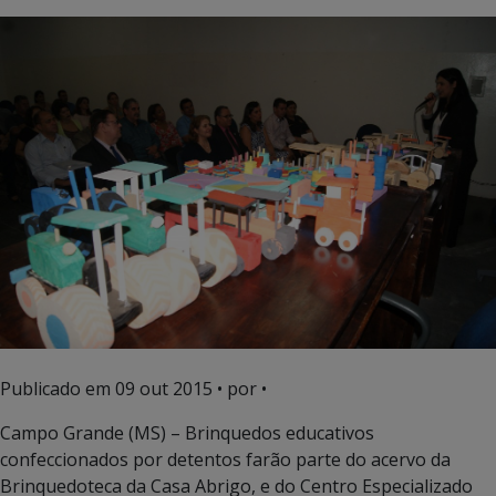
Publicado em
09 out 2015
• por •
Campo Grande (MS) – Brinquedos educativos
confeccionados por detentos farão parte do acervo da
Brinquedoteca da Casa Abrigo, e do Centro Especializado