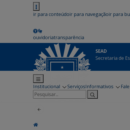
ir para conteúdo
ir para navegação
ir para b
ouvidoria
transparência
SEAD
Secretaria de E
Institucional
Serviços
Informativos
Fal
Pesquisar
por: