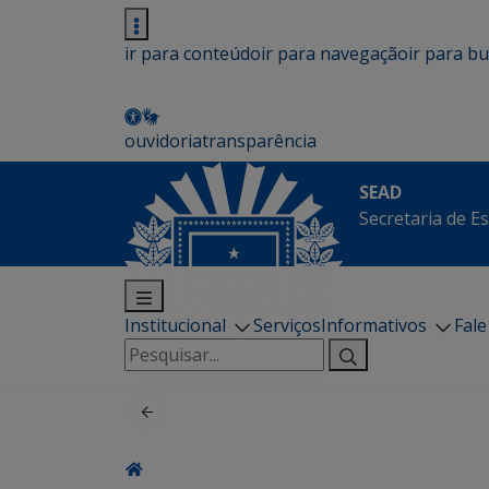
ir para conteúdo
ir para navegação
ir para b
ouvidoria
transparência
SEAD
Secretaria de E
Institucional
Serviços
Informativos
Fal
Pesquisar
por: