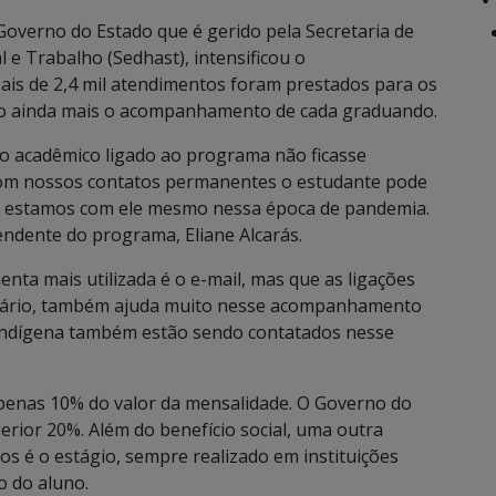
overno do Estado que é gerido pela Secretaria de
 e Trabalho (Sedhast), intensificou o
s de 2,4 mil atendimentos foram prestados para os
ando ainda mais o acompanhamento de cada graduando.
o acadêmico ligado ao programa não ficasse
Com nossos contatos permanentes o estudante pode
ue estamos com ele mesmo nessa época de pandemia.
endente do programa, Eliane Alcarás.
nta mais utilizada é o e-mail, mas que as ligações
ficiário, também ajuda muito nesse acompanhamento
 Indígena também estão sendo contatados nesse
penas 10% do valor da mensalidade. O Governo do
erior 20%. Além do benefício social, uma outra
 é o estágio, sempre realizado em instituições
o do aluno.