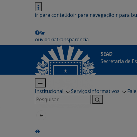
ir para conteúdo
ir para navegação
ir para b
ouvidoria
transparência
SEAD
Secretaria de E
Institucional
Serviços
Informativos
Fal
Pesquisar
por: