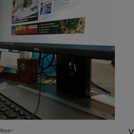
V
Rosa •