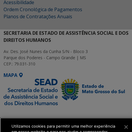
Acessibilidade
Ordem Cronológica de Pagamentos
Planos de Contratações Anuais
SECRETARIA DE ESTADO DE ASSISTÊNCIA SOCIAL E DOS
DIREITOS HUMANOS
Av. Des. José Nunes da Cunha S/N - Bloco 3
Parque dos Poderes - Campo Grande | MS
CEP.: 79.031-310
MAPA
SETDIG | Secretaria-
Executiva de
Transformação Digital
Utilizamos cookies para permitir uma melhor experiência
em nosso website e para nos ajudar a compreender