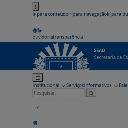
ir para conteúdo
ir para navegação
ir para b
ouvidoria
transparência
SEAD
Secretaria de E
Institucional
Serviços
Informativos
Fal
Pesquisar
por: