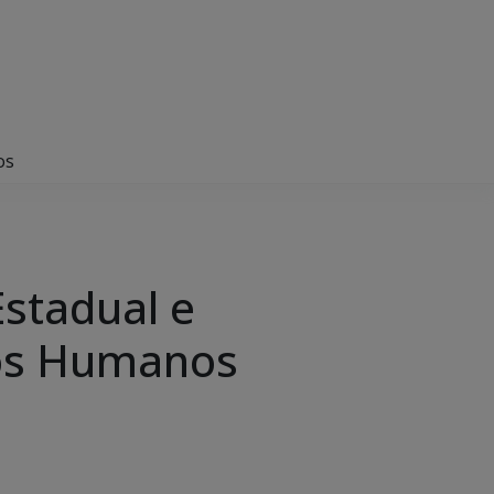
os
Estadual e
tos Humanos