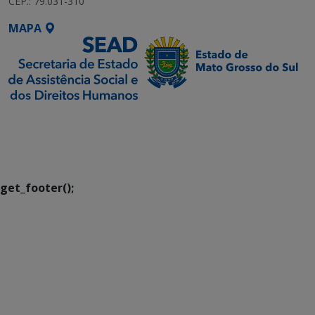
CEP.: 79.031-310
MAPA
SETDIG | Secretaria-
Executiva de
Transformação Digital
get_footer();