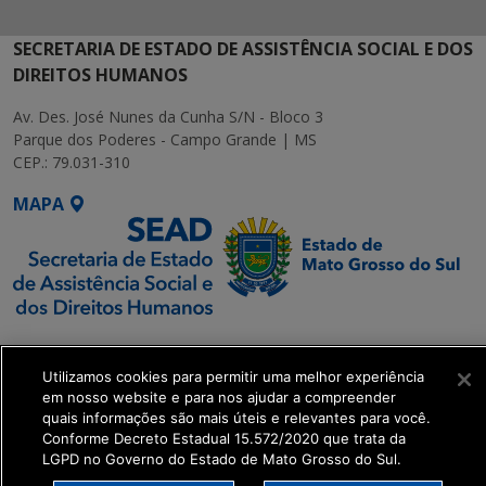
SECRETARIA DE ESTADO DE ASSISTÊNCIA SOCIAL E DOS
DIREITOS HUMANOS
Av. Des. José Nunes da Cunha S/N - Bloco 3
Parque dos Poderes - Campo Grande | MS
CEP.: 79.031-310
MAPA
SETDIG | Secretaria-
Executiva de
Utilizamos cookies para permitir uma melhor experiência
Transformação Digital
em nosso website e para nos ajudar a compreender
quais informações são mais úteis e relevantes para você.
Conforme Decreto Estadual 15.572/2020 que trata da
get_footer();
LGPD no Governo do Estado de Mato Grosso do Sul.