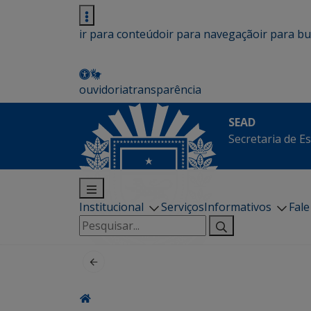
ir para conteúdo
ir para navegação
ir para b
ouvidoria
transparência
SEAD
Secretaria de E
Institucional
Serviços
Informativos
Fal
Pesquisar
por: