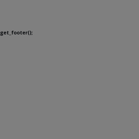
SETDIG | Secretaria-
Executiva de
Transformação Digital
get_footer();