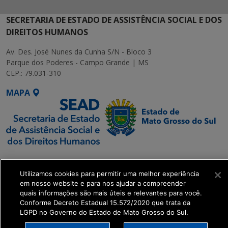
SECRETARIA DE ESTADO DE ASSISTÊNCIA SOCIAL E DOS
DIREITOS HUMANOS
Av. Des. José Nunes da Cunha S/N - Bloco 3
Parque dos Poderes - Campo Grande | MS
CEP.: 79.031-310
MAPA
SETDIG | Secretaria-
Executiva de
Utilizamos cookies para permitir uma melhor experiência
Transformação Digital
em nosso website e para nos ajudar a compreender
quais informações são mais úteis e relevantes para você.
Conforme Decreto Estadual 15.572/2020 que trata da
get_footer();
LGPD no Governo do Estado de Mato Grosso do Sul.