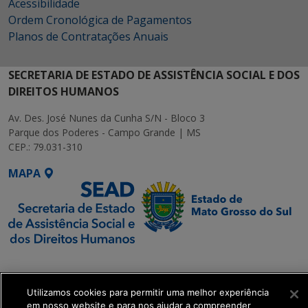
Acessibilidade
Ordem Cronológica de Pagamentos
Planos de Contratações Anuais
SECRETARIA DE ESTADO DE ASSISTÊNCIA SOCIAL E DOS
DIREITOS HUMANOS
Av. Des. José Nunes da Cunha S/N - Bloco 3
Parque dos Poderes - Campo Grande | MS
CEP.: 79.031-310
MAPA
SETDIG | Secretaria-
Executiva de
Transformação Digital
Utilizamos cookies para permitir uma melhor experiência
em nosso website e para nos ajudar a compreender