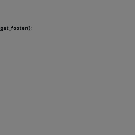
Executiva de
Transformação Digital
get_footer();