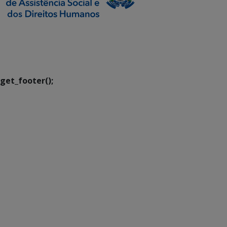
SETDIG | Secretaria-
Executiva de
Transformação Digital
get_footer();