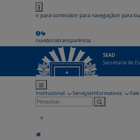
ir para conteúdo
ir para navegação
ir para b
ouvidoria
transparência
SEAD
Secretaria de E
Institucional
Serviços
Informativos
Fal
Pesquisar
por: