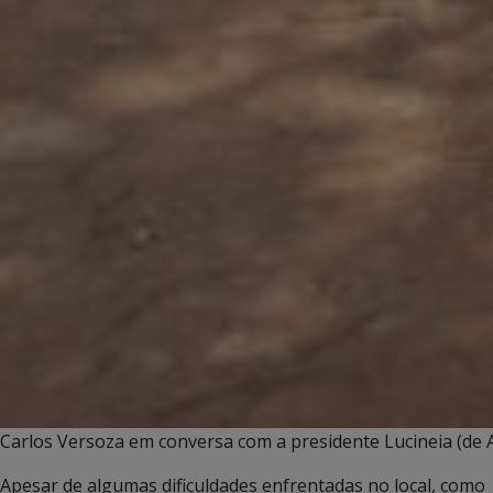
Carlos Versoza em conversa com a presidente Lucineia (de A
Apesar de algumas dificuldades enfrentadas no local, como