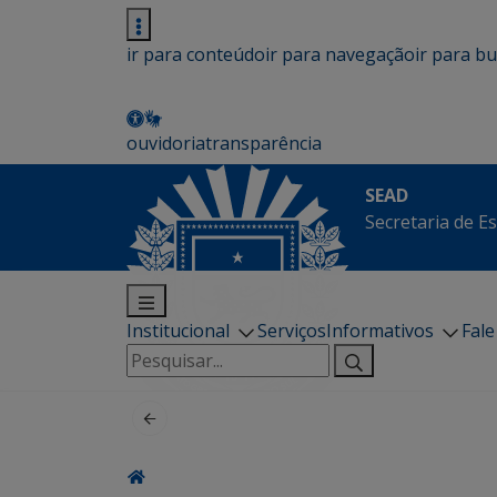
ir para conteúdo
ir para navegação
ir para b
ouvidoria
transparência
SEAD
Secretaria de E
Institucional
Serviços
Informativos
Fal
Pesquisar
por: