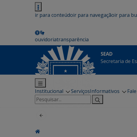
ir para conteúdo
ir para navegação
ir para b
ouvidoria
transparência
SEAD
Secretaria de E
Institucional
Serviços
Informativos
Fal
Pesquisar
por: