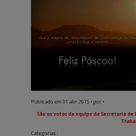
Publicado em
01 abr 2015
• por •
São os votos da equipe da Secretaria de 
Traba
Categorias :