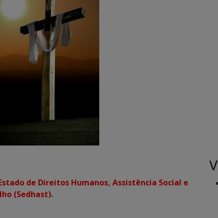
V
Estado de Direitos Humanos, Assistência Social e
lho (Sedhast).