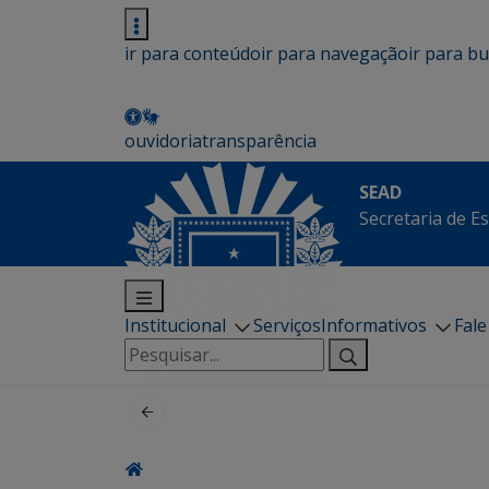
ir para conteúdo
ir para navegação
ir para b
ouvidoria
transparência
SEAD
Secretaria de E
Institucional
Serviços
Informativos
Fal
Pesquisar
por: