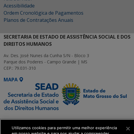
Acessibilidade
Ordem Cronológica de Pagamentos
Planos de Contratações Anuais
SECRETARIA DE ESTADO DE ASSISTÊNCIA SOCIAL E DOS
DIREITOS HUMANOS
Av. Des. José Nunes da Cunha S/N - Bloco 3
Parque dos Poderes - Campo Grande | MS
CEP.: 79.031-310
MAPA
SETDIG | Secretaria-
Executiva de
Utilizamos cookies para permitir uma melhor experiência
Transformação Digital
em nosso website e para nos ajudar a compreender