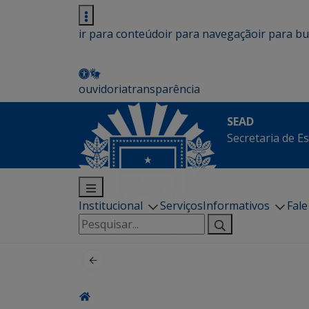
ir para conteúdo
ir para navegação
ir para b
ouvidoria
transparência
SEAD
Secretaria de E
Institucional
Serviços
Informativos
Fal
Pesquisar
por: