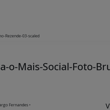
uno-Rezende-03-scaled
ta-o-Mais-Social-Foto-B
V
argo Fernandes •