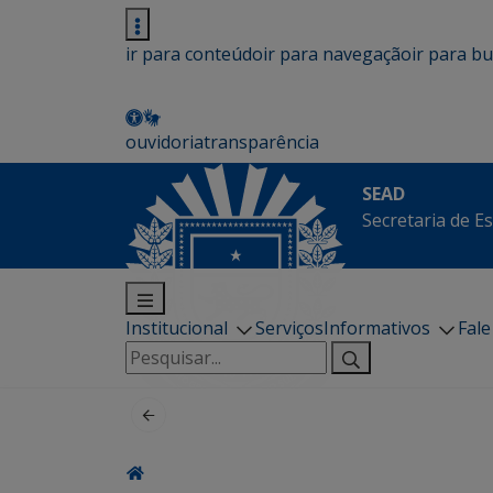
ir para conteúdo
ir para navegação
ir para b
ouvidoria
transparência
SEAD
Secretaria de E
Institucional
Serviços
Informativos
Fal
Pesquisar
por: