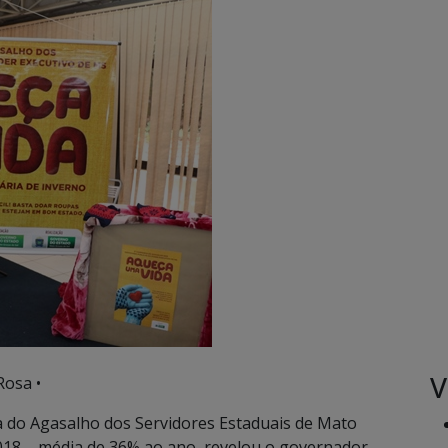
V
Rosa •
do Agasalho dos Servidores Estaduais de Mato
018 – média de 36% ao ano, revelou o governador