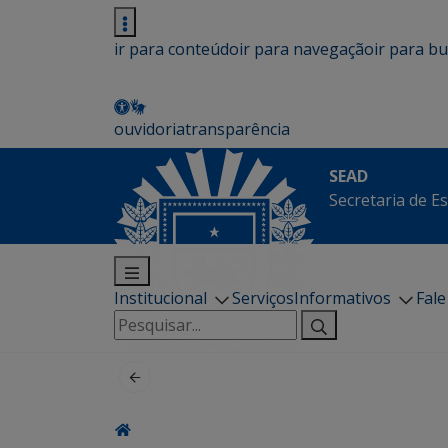
ir para conteúdo
ir para navegação
ir para b
ouvidoria
transparência
SEAD
Secretaria de E
Institucional
Serviços
Informativos
Fal
Pesquisar
por: