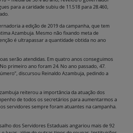
es para a caridade subiu de 11.518 para 28.460,
ado.
vernadoria a edição de 2019 da campanha, que tem
átima Azambuja. Mesmo não fixando meta de
enção é ultrapassar a quantidade obtida no ano
soas serão atendidas. Em quatro anos conseguimos
No primeiro ano foram 24. No ano passado, 47.
mero”, discursou Reinaldo Azambuja, pedindo a
ambuja reiterou a importância da atuação dos
 empenho de todos os secretários para aumentarmos a
e os servidores sempre foram atuantes na campanha.
alho dos Servidores Estaduais angariou mais de 92
 e luvas, além de outras tipos de roupas. Instituições