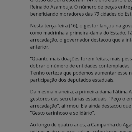
Reinaldo Azambuja. O número de peças entregu
beneficiando moradores das 79 cidades do Est
Nesta terça-feira (16), o gestor lançou na go
como madrinha a primeira-dama do Estado, F
arrecadação, o governador destacou que a int
anterior.
“Quanto mais doações forem feitas, mais pes
dobrar o número de entidades contempladas. 
Tenho certeza que podemos aumentar esse nú
participação dos deputados estaduais.
Da mesma maneira, a primeira-dama Fátima Az
gestores das secretarias estaduais. “Peço o
arrecadação”, afirmou. Ela ainda destacou qu
“Gesto carinhoso e solidário”.
Ao longo de quatro anos, a Campanha do Agas
mil peças de casacos, calças, cobertores, meias