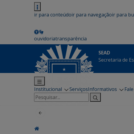
ir para conteúdo
ir para navegação
ir para b
ouvidoria
transparência
SEAD
Secretaria de E
Institucional
Serviços
Informativos
Fal
Pesquisar
por: