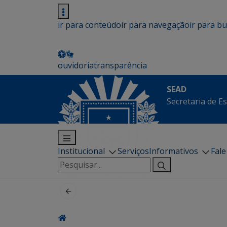
ir para conteúdo
ir para navegação
ir para b
ouvidoria
transparência
SEAD
Secretaria de E
Institucional
Serviços
Informativos
Fal
Pesquisar
por: