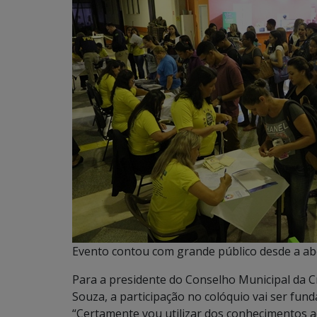
Evento contou com grande público desde a ab
Para a presidente do Conselho Municipal da Cr
Souza, a participação no colóquio vai ser fun
“Certamente vou utilizar dos conhecimentos a