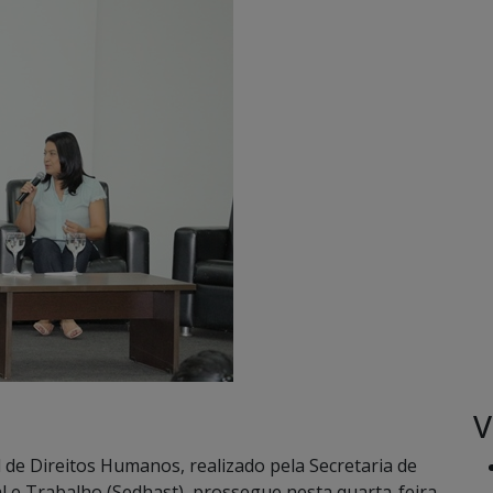
V
l de Direitos Humanos, realizado pela Secretaria de
l e Trabalho (Sedhast), prossegue nesta quarta-feira