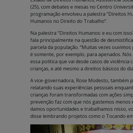
(25), com debates e mesas no Centro Universi
programação envolveu a palestra “Direitos Hu
Humanos no Direito do Trabalho”.
Na palestra “Direitos Humanos: e eu com isso?”
fala principalmente na questão de desmistifi
parcela da população. “Muitas vezes ouvimos 
é somente, por exemplo, para apenados. Nós 
essa política que vai desde casos de violência
crianças, e até mesmo a direitos básicos do d
A vice-governadora, Rose Modesto, também p
relatando suas experiências pessoais enquant
crianças foram transformadas com ações simp
prevenção faz com que nós gastemos menos em
damos oportunidades e trabalhamos nisso, v
disse lembrando projetos como o Tocando em F