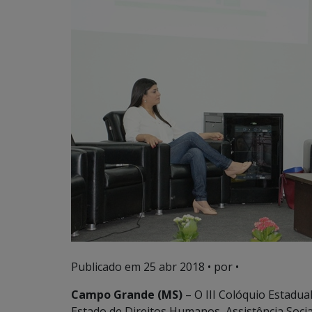
Publicado em
25 abr 2018
• por •
Campo Grande (MS)
– O III Colóquio Estadua
Estado de Direitos Humanos, Assistência Socia