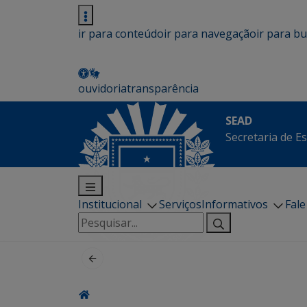
ir para conteúdo
ir para navegação
ir para b
ouvidoria
transparência
SEAD
Secretaria de E
Institucional
Serviços
Informativos
Fal
Pesquisar
por: