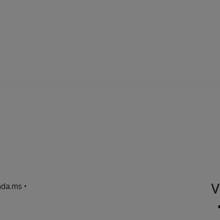
V
da.ms •