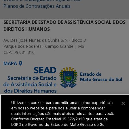
Planos de Contratações Anuais
SECRETARIA DE ESTADO DE ASSISTÊNCIA SOCIAL E DOS
DIREITOS HUMANOS
Av. Des. José Nunes da Cunha S/N - Bloco 3
Parque dos Poderes - Campo Grande | MS
CEP.: 79.031-310
MAPA
SETDIG | Secretaria-
Utilizamos cookies para permitir uma melhor experiência
Executiva de
em nosso website e para nos ajudar a compreender
Transformação Digital
quais informações são mais úteis e relevantes para você.
Conforme Decreto Estadual 15.572/2020 que trata da
LGPD no Governo do Estado de Mato Grosso do Sul.
get_footer();