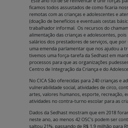
“Este ano foi de se reinventar e unir forças
ficamos todos assustados de como ficaria no
remotas com as crianças e adolescentes e ate
(doação de benefícios e eventuais cestas bási
trabalhador informal. Os recursos do chamam
alimentação das crianças e adolescentes, pois
salários dos prestadores de serviços, que p
uma emenda parlamentar que nos ajudou a troc
tivemos uma força-tarefa da Sedhast em mant
processos para que as organizações pudessem 
Centro de Integração da Criança e do Adolesce
No CICA São oferecidas para 240 crianças e ad
vulnerabilidade social, atividades de circo, co
artes, valores humanos, esporte, recreação, e
atividades no contra-turno escolar para as cri
Dados da Sedhast mostram que em 2018 foram 
neste ano, ao menos 42 OSC’s podem ser cont
saltou 21%, passando de R$ 1,9 milhão para R$