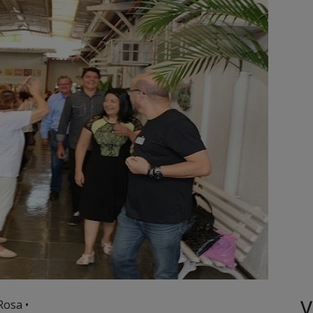
V
Rosa •