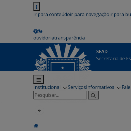
ir para conteúdo
ir para navegação
ir para b
ouvidoria
transparência
SEAD
Secretaria de E
Institucional
Serviços
Informativos
Fal
Pesquisar
por: