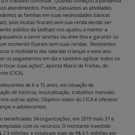
 para o trabalho continuar. Quando começou a pandemia
ssos atendimentos. Porém, passamos as atividades
ndemos as famílias em suas necessidades básicas
cas), pois muitas ficaram sem sua renda devido ser
ento público da Sedhast nos ajudou a manter a
 passamos a servir lanches via
drive thru
e garantir os
or um momento ficaram sem suas rendas. Recebemos
ar o mobiliário das sala das crianças e esse ano
er os pagamentos em dia e também agilizar todos os
tocar suas ações”, aponta Mario de Freitas, do
nte (CICA).
olescentes de 6 a 15 anos, em situação de
ntação de história, musicalização, trabalhos manuais,
ntre outras ações. Objetivo maior do CICA é oferecer
anças e adolescentes.
beneficiadas 34 organizações, em 2019 mais 37 e
empladas com os recursos. O montante investido
 2,3 milhões, e totalizam mais de R$ 6,5 milhões em